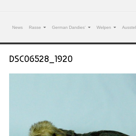
News
Rasse
German Dandies‘
Welpen
Ausste
DSC06528_1920