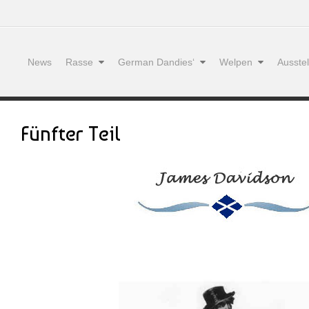
News
Rasse
German Dandies‘
Welpen
Ausste
Fünfter Teil