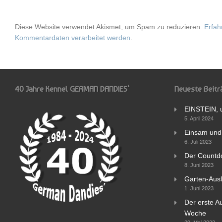
Diese Website verwendet Akismet, um Spam zu reduzieren.
Erfah
Kommentardaten verarbeitet werden
.
40 Jahre Kennel GERMAN DANDIES‘
Neueste Beitr
EINSTEIN, 
5. April 2024
Einsam und 
6. Juli 2023
Der Countd
8. Juni 2023
Garten-Ausl
1. Juni 2023
Der erste Au
Woche