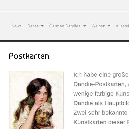
News
Rasse
German Dandies‘
Welpen
Ausste
Postkarten
Ich habe eine groß
Dandie-Postkarten,
wenige farbige Kuns
Dandie als Hauptbild
Zwei sehr bekannte 
Kunstkarten dieser