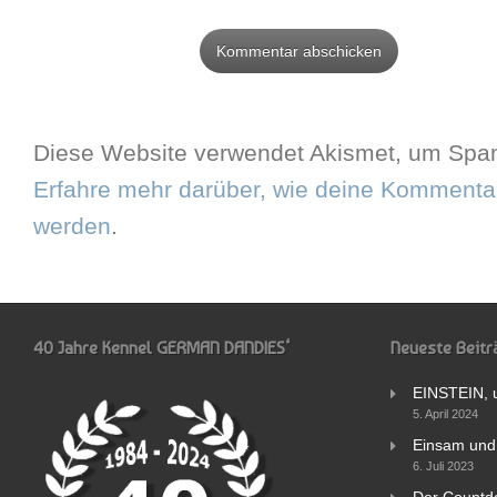
Diese Website verwendet Akismet, um Spam
Erfahre mehr darüber, wie deine Kommentar
werden
.
40 Jahre Kennel GERMAN DANDIES‘
Neueste Beitr
EINSTEIN, 
5. April 2024
Einsam und 
6. Juli 2023
Der Countd