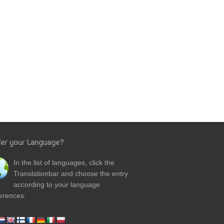
fer your Language?
In the list of languages, click the
Translationbar and choose the entry
according to your language
erences: