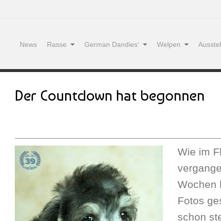
News
Rasse
German Dandies‘
Welpen
Ausste
Der Countdown hat begonnen
Wie im Fl
vergange
Wochen h
Fotos ge
schon st