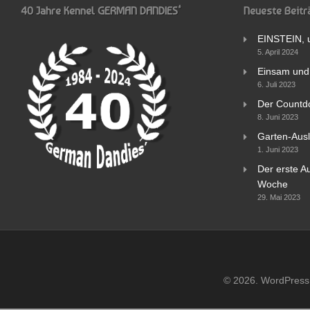
40 Jahre Kennel GERMAN DANDIES‘
Neueste Beitr
EINSTEIN, 
5. April 2024
Einsam und 
6. Juli 2023
Der Countd
8. Juni 2023
Garten-Ausl
1. Juni 2023
Der erste Au
Woche
29. Mai 2023
© 2026. WordPress