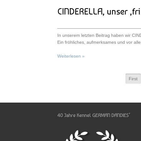
CINDERELLA, unser ‚fr
In unserem letzten Beitrag haben wir CIN
Ein fröhliches, aufmerksames und vor al
Weiterlesen »
First
40 Jahre Kennel GERMAN DANDIES‘