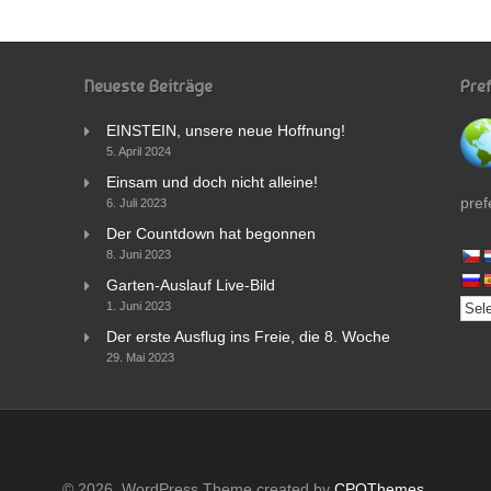
Neueste Beiträge
Pre
EINSTEIN, unsere neue Hoffnung!
5. April 2024
Einsam und doch nicht alleine!
pref
6. Juli 2023
Der Countdown hat begonnen
8. Juni 2023
Garten-Auslauf Live-Bild
1. Juni 2023
Der erste Ausflug ins Freie, die 8. Woche
29. Mai 2023
© 2026. WordPress Theme created by
CPOThemes
.