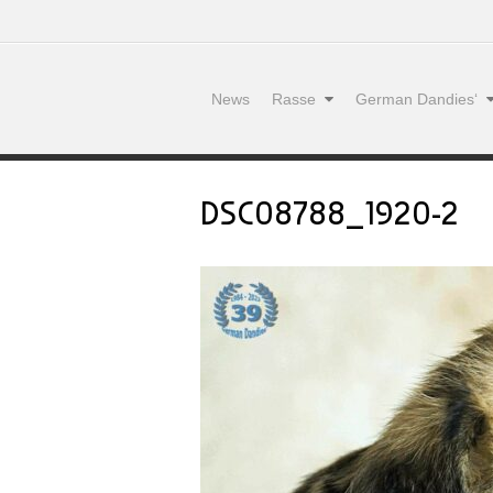
News
Rasse
German Dandies‘
DSC08788_1920-2