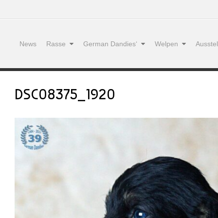
News
Rasse
German Dandies‘
Welpen
Ausste
DSC08375_1920