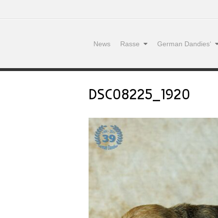
News
Rasse
German Dandies‘
DSC08225_1920