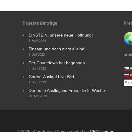
Neueste Beiträge
Pre
EINSTEIN, unsere neue Hoffnung!
5. April 2024
Einsam und doch nicht alleine!
pref
6. Juli 2023
Der Countdown hat begonnen
8. Juni 2023
Garten-Auslauf Live-Bild
1. Juni 2023
Der erste Ausflug ins Freie, die 8. Woche
29. Mai 2023
© 2026. WordPress Theme created by
CPOThemes
.