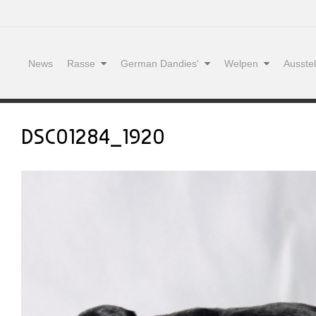
News
Rasse
German Dandies‘
Welpen
Ausste
DSC01284_1920