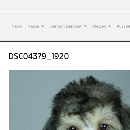
News
Rasse
German Dandies‘
Welpen
Ausste
DSC04379_1920