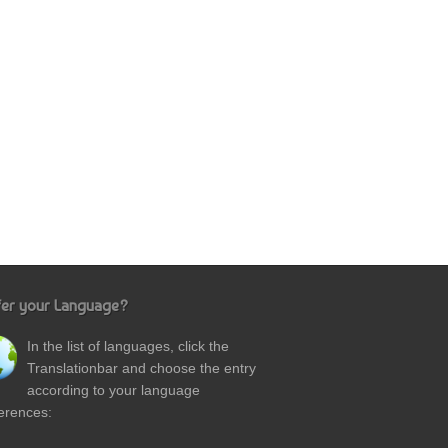
fer your Language?
In the list of languages, click the
Translationbar and choose the entry
according to your language
erences: