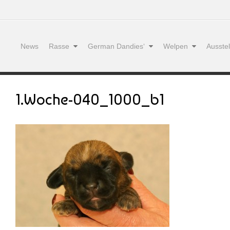
News
Rasse
German Dandies‘
Welpen
Ausste
1.Woche-040_1000_b1