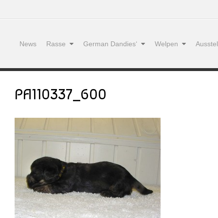
News
Rasse
German Dandies‘
Welpen
Ausste
PA110337_600