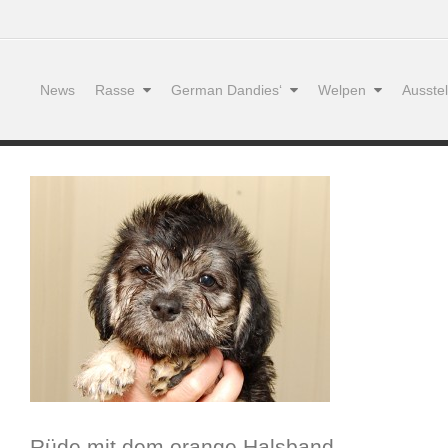
News
Rasse
German Dandies‘
Welpen
Ausste
Rüde mit dem orange Halsband