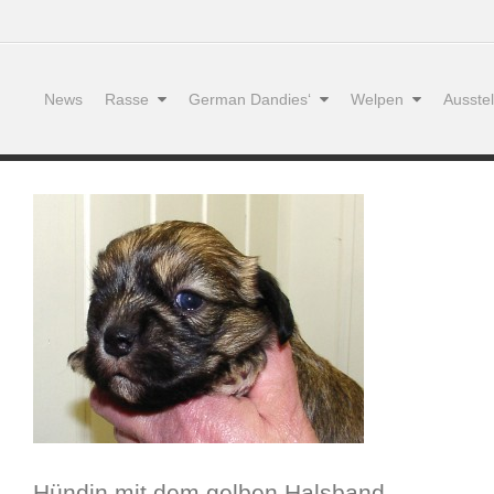
News
Rasse
German Dandies‘
Welpen
Ausste
Hündin mit dem gelben Halsband